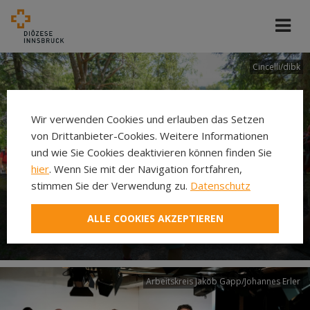
Cincelli/dibk
Wir verwenden Cookies und erlauben das Setzen
von Drittanbieter-Cookies. Weitere Informationen
und wie Sie Cookies deaktivieren können finden Sie
hier
. Wenn Sie mit der Navigation fortfahren,
stimmen Sie der Verwendung zu.
Datenschutz
Neuer Pilgerweg Via
ALLE COOKIES AKZEPTIEREN
Laudato si’
Arbeitskreis Jakob Gapp/Johannes Erler