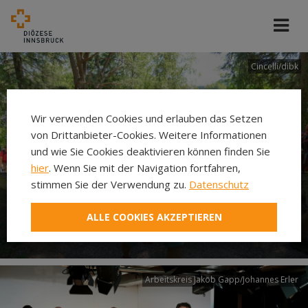
Cincelli/dibk
Wir verwenden Cookies und erlauben das Setzen
von Drittanbieter-Cookies. Weitere Informationen
und wie Sie Cookies deaktivieren können finden Sie
hier
. Wenn Sie mit der Navigation fortfahren,
stimmen Sie der Verwendung zu.
Datenschutz
Neuer Pilgerweg Via
ALLE COOKIES AKZEPTIEREN
Laudato si’
Arbeitskreis Jakob Gapp/Johannes Erler