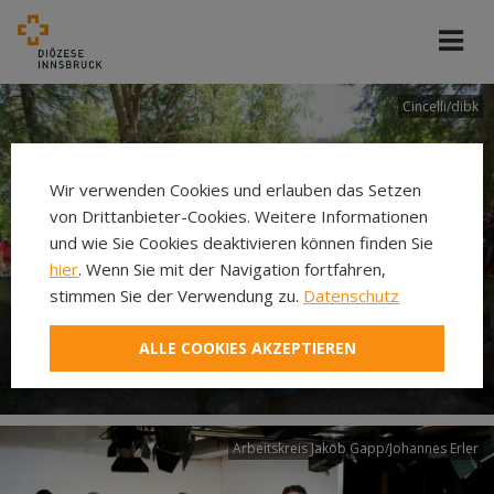
Cincelli/dibk
Wir verwenden Cookies und erlauben das Setzen
von Drittanbieter-Cookies. Weitere Informationen
und wie Sie Cookies deaktivieren können finden Sie
hier
. Wenn Sie mit der Navigation fortfahren,
stimmen Sie der Verwendung zu.
Datenschutz
Neuer Pilgerweg Via
ALLE COOKIES AKZEPTIEREN
Laudato si’
Arbeitskreis Jakob Gapp/Johannes Erler