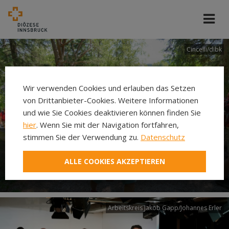
Cincelli/dibk
Wir verwenden Cookies und erlauben das Setzen
von Drittanbieter-Cookies. Weitere Informationen
und wie Sie Cookies deaktivieren können finden Sie
hier
. Wenn Sie mit der Navigation fortfahren,
stimmen Sie der Verwendung zu.
Datenschutz
Neuer Pilgerweg Via
ALLE COOKIES AKZEPTIEREN
Laudato si’
Arbeitskreis Jakob Gapp/Johannes Erler