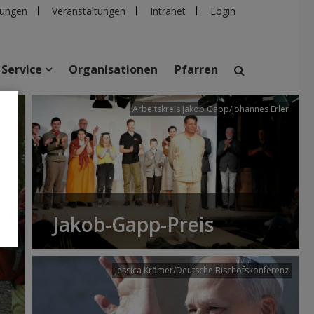
ungen
Veranstaltungen
Intranet
Login
Service
Organisationen
Pfarren
/dibk
Arbeitskreis Jakob Gapp/Johannes Erler
suchen
taltungen
Personen
Pfarren
Einrichtungen
Jakob-Gapp-Preis
Jessica Krämer/Deutsche Bischofskonferenz