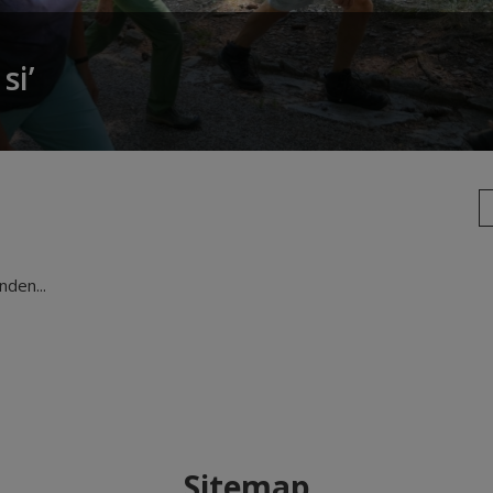
si’
den...
Sitemap