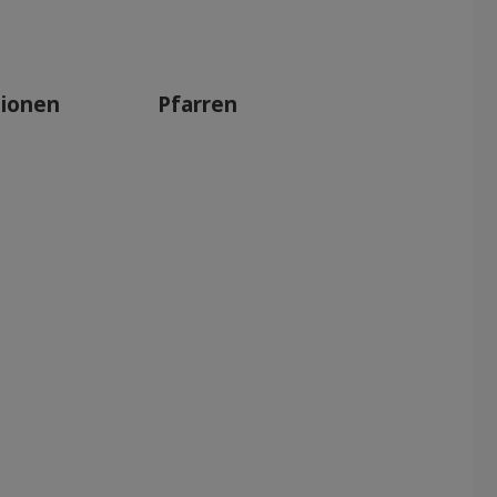
Dez 2025
Nov 2025
Okt 2025
tionen
Pfarren
Sep 2025