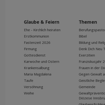
Glaube & Feiern
Themen
Ehe - Kirchlich heiraten
Berufungspasto
Erstkommunion
Bibel
Fastenzeit 2026
Bildung und Reli
Firmung
Denk Dich Neu T
Gottesdienst
Exerzitien
Karwoche und Ostern
Franziskusjahr 
Krankensalbung
Frauen in der D
Maria Magdalena
Gegen Gewalt a
Taufe
Geistliche Begle
Versöhnung
Gemeinde
Weihe
Gewaltpräventio
Diözese Innsbr
Glaubensfrühlin