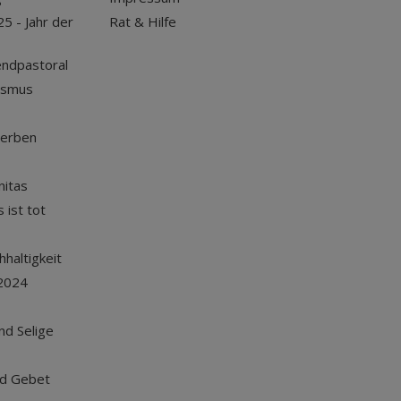
25 - Jahr der
Rat & Hilfe
endpastoral
ismus
terben
nitas
 ist tot
haltigkeit
2024
und Selige
nd Gebet