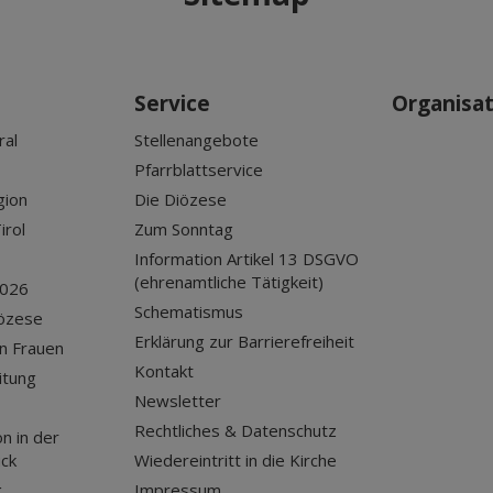
Service
Organisa
ral
Stellenangebote
Pfarrblattservice
gion
Die Diözese
irol
Zum Sonntag
Information Artikel 13 DSGVO
(ehrenamtliche Tätigkeit)
2026
Schematismus
iözese
Erklärung zur Barrierefreiheit
n Frauen
Kontakt
itung
Newsletter
Rechtliches & Datenschutz
n in der
uck
Wiedereintritt in die Kirche
g
Impressum