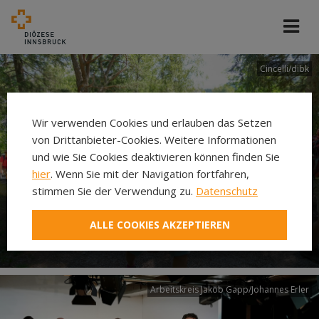
Cincelli/dibk
Wir verwenden Cookies und erlauben das Setzen
von Drittanbieter-Cookies. Weitere Informationen
und wie Sie Cookies deaktivieren können finden Sie
hier
. Wenn Sie mit der Navigation fortfahren,
stimmen Sie der Verwendung zu.
Datenschutz
Neuer Pilgerweg Via
ALLE COOKIES AKZEPTIEREN
Laudato si’
Arbeitskreis Jakob Gapp/Johannes Erler