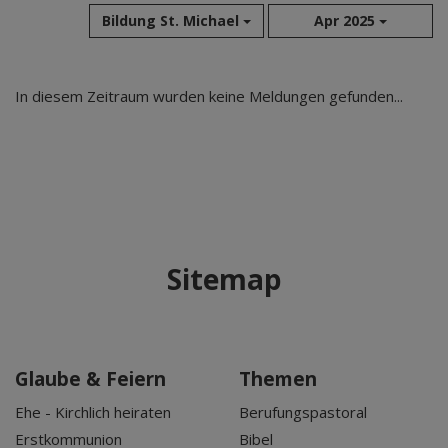
Bildung St. Michael
Apr 2025
Aug 2026
In diesem Zeitraum wurden keine Meldungen gefunden...
Jul 2026
Jun 2026
Mai 2026
Apr 2026
Mär 2026
Feb 2026
Sitemap
Jan 2026
Dez 2025
Nov 2025
Okt 2025
Glaube & Feiern
Themen
Sep 2025
Ehe - Kirchlich heiraten
Berufungspastoral
Erstkommunion
Bibel