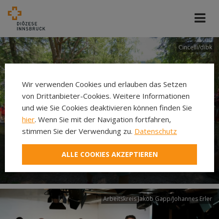
Cincelli/dibk
Wir verwenden Cookies und erlauben das Setzen
von Drittanbieter-Cookies. Weitere Informationen
und wie Sie Cookies deaktivieren können finden Sie
hier
. Wenn Sie mit der Navigation fortfahren,
stimmen Sie der Verwendung zu.
Datenschutz
Neuer Pilgerweg Via
ALLE COOKIES AKZEPTIEREN
Laudato si’
Arbeitskreis Jakob Gapp/Johannes Erler