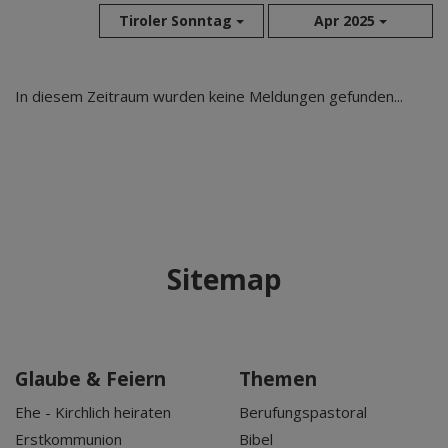
Tiroler Sonntag
Apr 2025
Aug 2026
In diesem Zeitraum wurden keine Meldungen gefunden...
Jul 2026
Jun 2026
Mai 2026
Apr 2026
Mär 2026
Feb 2026
Sitemap
Jan 2026
Dez 2025
Nov 2025
Okt 2025
Glaube & Feiern
Themen
Sep 2025
Ehe - Kirchlich heiraten
Berufungspastoral
Erstkommunion
Bibel