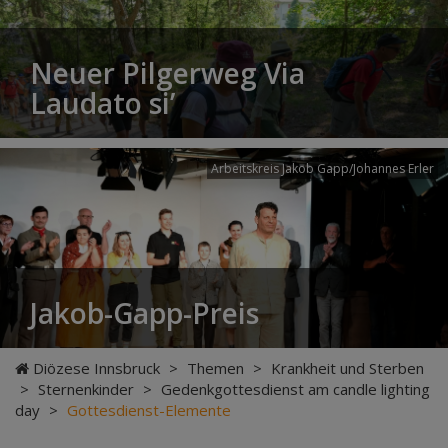
Neuer Pilgerweg Via
Laudato si’
Arbeitskreis Jakob Gapp/Johannes Erler
Jakob-Gapp-Preis
Diözese Innsbruck
>
Themen
>
Krankheit und Sterben
>
Sternenkinder
>
Gedenkgottesdienst am candle lighting
day
>
Gottesdienst-Elemente