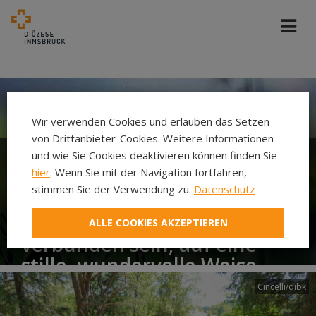
Wir verwenden Cookies und erlauben das Setzen
von Drittanbieter-Cookies. Weitere Informationen
und wie Sie Cookies deaktivieren können finden Sie
hier
. Wenn Sie mit der Navigation fortfahren,
Die kleine Seele dein ging
stimmen Sie der Verwendung zu.
Datenschutz
auf die große Reise. Doch
werden wir zwei immer
ALLE COOKIES AKZEPTIEREN
verbunden sein, auf eine
stille, wundervolle Weise.
Cincelli/dibk