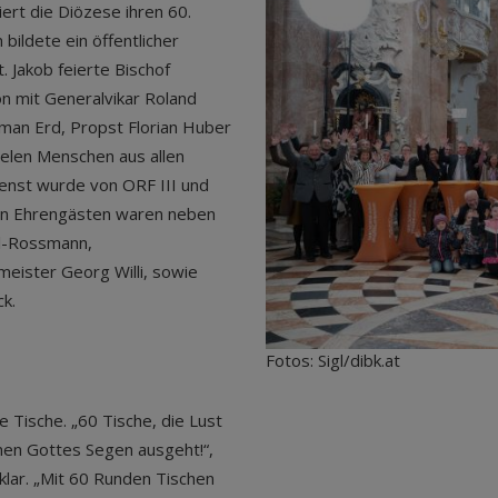
ert die Diözese ihren 60.
bildete ein öffentlicher
. Jakob feierte Bischof
n mit Generalvikar Roland
man Erd, Propst Florian Huber
ielen Menschen aus allen
enst wurde von ORF III und
den Ehrengästen waren neben
dl-Rossmann,
eister Georg Willi, sowie
k.
Fotos: Sigl/dibk.at
 Tische. „60 Tische, die Lust
nen Gottes Segen ausgeht!“,
 klar. „Mit 60 Runden Tischen