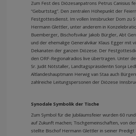
Zum Fest des Diözesanpatrons Petrus Canisius fei
“Geburtstag”. Den zentralen Höhepunkt der Feiern 
Festgottesdienst. Im vollen Innsbrucker Dom zu St
Hermann Glettler, unter anderem in Konzelebratio
Buemberger, Bischofsvikar Jakob Bürgler, Abt Ger
und der ehemalige Generalvikar Klaus Egger mit v
Dekanaten der ganzen Diözese. Der Festgottesdi
den ORF-Regionalradios live übertragen. Unter 
Sr. Judit Nötstaller, Landtagspräsidentin Sonja Le
Altlandeshauptmann Herwig van Staa auch Bürgerm
zahlreiche Leitungspersonen der Diözese Innsbruc
Synodale Symbolik der Tische
Zum Symbol für die Jubiläumsfeier wurden 60 runde
auf Zukunft machen; Tischgemeinschaften, von de
stellte Bischof Hermann Glettler in seiner Predigt