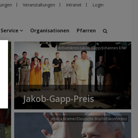
ungen
Veranstaltungen
Intranet
Login
Service
Organisationen
Pfarren
/dibk
Arbeitskreis Jakob Gapp/Johannes Erler
suchen
taltungen
Personen
Pfarren
Einrichtungen
Jakob-Gapp-Preis
Jessica Krämer/Deutsche Bischofskonferenz