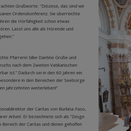
rachten Grußworte. "Diözese, das sind wir
özesanen Ordenskonferenz. Sie überreichte
ahren die Hörfähigkeit schon etwas
ören. Lasst uns alle als Hörende und
 gehen.”
hte Pfarrerin Silke Dantine Grüße und
bruchs nach dem Zweiten Vatikanischen
ürbar ist.” Dadurch sei in den 60 Jahren ein
besondere in den Bereichen der Seelsorge
ten Jahrzehnten weiterleben!”
tionaldirektor der Caritas von Burkina-Faso,
rer Arbeit. Er bezeichnete sich als “Zeuge
m Bereich der Caritas und denen geholfen