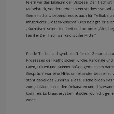
feiern wir das Jubiläum der Diözese. Der Tisch ist n
Möbelstück, sondern ebenso ein starkes Symbol – 
Gemeinschaft, Lebensfreude, auch für Teilhabe und
Innsbrucker Diözesanbischof. Dies belegte er auc
„Kuchltisch“ seiner Kindheit und betonte: „Alles be
Familie. Der Tisch war und ist die Mitte.“
Runde Tische sind symbolhaft für die Gesprächsr
Prozesses der Katholischen Kirche. Kardinäle und
Laien, Frauen und Männer saßen gemeinsam dara
Gespräch“ war eine Hilfe, um einander besser zu v
steht dabei das Zuhören. Diese Tische bilden das V
zum Jubiläum nun in den Dekanaten und diözesane
kommen. Es brauche „Stammtische, wo nicht gehetz
wird.“