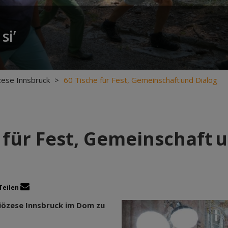
si’
zese Innsbruck
>
60 Tische für Fest, Gemeinschaft und Dialog
 für Fest, Gemeinschaft 
Teilen
iözese Innsbruck im Dom zu