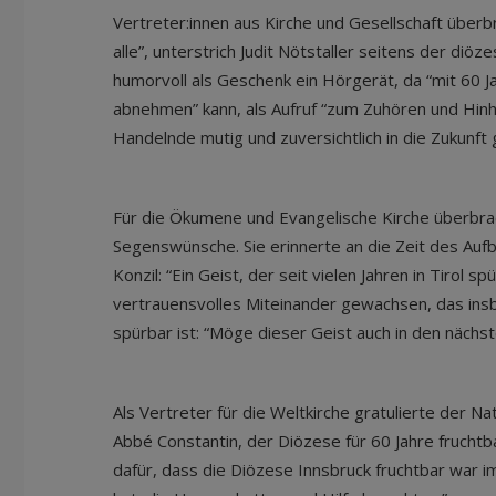
Vertreter:innen aus Kirche und Gesellschaft überb
alle”, unterstrich Judit Nötstaller seitens der di
humorvoll als Geschenk ein Hörgerät, da “mit 60 J
abnehmen” kann, als Aufruf “zum Zuhören und Hinh
Handelnde mutig und zuversichtlich in die Zukunft
Für die Ökumene und Evangelische Kirche überbrac
Segenswünsche. Sie erinnerte an die Zeit des Auf
Konzil: “Ein Geist, der seit vielen Jahren in Tirol sp
vertrauensvolles Miteinander gewachsen, das ins
spürbar ist: “Möge dieser Geist auch in den nächs
Als Vertreter für die Weltkirche gratulierte der Na
Abbé Constantin, der Diözese für 60 Jahre fruchtba
dafür, dass die Diözese Innsbruck fruchtbar war i