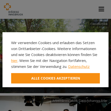
Cincelli/dibk
Wir verwenden Cookies und erlauben das Setzen
von Drittanbieter-Cookies. Weitere Informationen
und wie Sie Cookies deaktivieren können finden Sie
hier
. Wenn Sie mit der Navigation fortfahren,
stimmen Sie der Verwendung zu.
Datenschutz
Neuer Pilgerweg Via
ALLE COOKIES AKZEPTIEREN
Laudato si’
Arbeitskreis Jakob Gapp/Johannes Erler