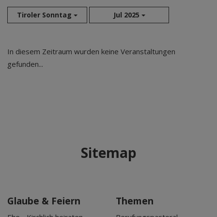
Tiroler Sonntag
Jul 2025
Aug 2026
In diesem Zeitraum wurden keine Veranstaltungen
Sep 2026
gefunden...
Okt 2026
Nov 2026
Dez 2026
Jan 2027
Feb 2027
Mär 2027
Sitemap
Apr 2027
Mai 2027
Jun 2027
Jul 2027
Glaube & Feiern
Themen