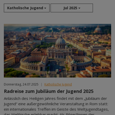
Katholische Jugend
Jul 2025
Aug 2026
Sep 2026
Okt 2026
Nov 2026
Dez 2026
Jan 2027
Feb 2027
Mär 2027
Apr 2027
Donnerstag, 24.07.2025
|
Katholische Jugend
Mai 2027
Radreise zum Jubiläum der Jugend 2025
Jun 2027
Anlässlich des Heiligen Jahres findet mit dem „Jubiläum der
Jul 2027
Jugend“ eine außergewöhnliche Veranstaltung in Rom statt:
ein internationales Treffen im Geiste des Weltjugendtages,
das Weltkirche erlebbar macht. Als Pilger*innen der