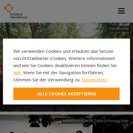
Cincelli/dibk
Wir verwenden Cookies und erlauben das Setzen
von Drittanbieter-Cookies. Weitere Informationen
und wie Sie Cookies deaktivieren können finden Sie
hier
. Wenn Sie mit der Navigation fortfahren,
stimmen Sie der Verwendung zu.
Datenschutz
Neuer Pilgerweg Via
ALLE COOKIES AKZEPTIEREN
Laudato si’
Arbeitskreis Jakob Gapp/Johannes Erler