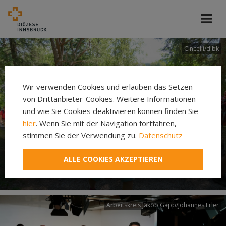
Cincelli/dibk
Wir verwenden Cookies und erlauben das Setzen
von Drittanbieter-Cookies. Weitere Informationen
und wie Sie Cookies deaktivieren können finden Sie
hier
. Wenn Sie mit der Navigation fortfahren,
stimmen Sie der Verwendung zu.
Datenschutz
Neuer Pilgerweg Via
ALLE COOKIES AKZEPTIEREN
Laudato si’
Arbeitskreis Jakob Gapp/Johannes Erler