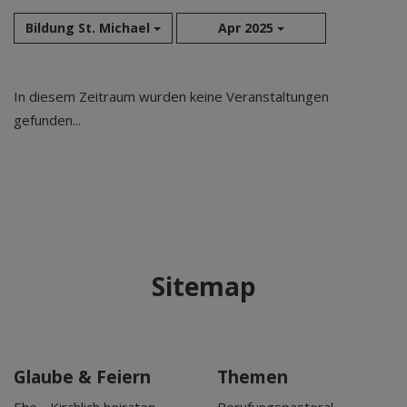
Bildung St. Michael
Apr 2025
Aug 2026
In diesem Zeitraum wurden keine Veranstaltungen
Sep 2026
gefunden...
Okt 2026
Nov 2026
Dez 2026
Jan 2027
Feb 2027
Mär 2027
Sitemap
Apr 2027
Mai 2027
Jun 2027
Jul 2027
Glaube & Feiern
Themen