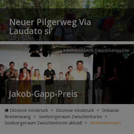
Neuer Pilgerweg Via
Laudato si’
Arbeitskreis Jakob Gapp/Johannes Erler
Jakob-Gapp-Preis
Diözese Innsbruck
>
Diözese Innsbruck
>
Dekanat
Breitenwang
>
Seelsorgeraum Zwischentoren
>
Seelsorgeraum Zwischentoren aktuell
>
Kirchenkonzert