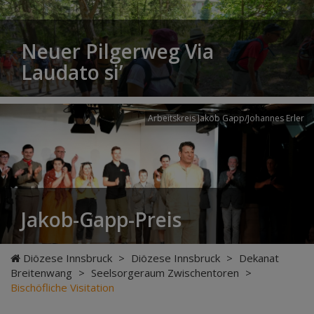
Neuer Pilgerweg Via
Laudato si’
Arbeitskreis Jakob Gapp/Johannes Erler
Jakob-Gapp-Preis
Diözese Innsbruck
>
Diözese Innsbruck
>
Dekanat
Breitenwang
>
Seelsorgeraum Zwischentoren
>
Bischöfliche Visitation