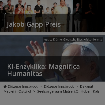
Jakob-Gapp-Preis
Jessica Krämer/Deutsche Bischofskonferenz
KI-Enzyklika: Magnifica
Humanitas
Diözese Innsbruck
>
Diözese Innsbruck
>
Dekanat
Matrei in Osttirol
>
Seelsorgeraum Matrei i.O.-Huben-Kals