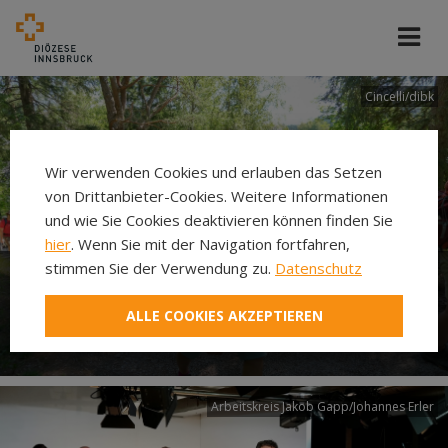
Cincelli/dibk
Wir verwenden Cookies und erlauben das Setzen
von Drittanbieter-Cookies. Weitere Informationen
und wie Sie Cookies deaktivieren können finden Sie
hier
. Wenn Sie mit der Navigation fortfahren,
stimmen Sie der Verwendung zu.
Datenschutz
Neuer Pilgerweg Via
ALLE COOKIES AKZEPTIEREN
Laudato si’
Arbeitskreis Jakob Gapp/Johannes Erler