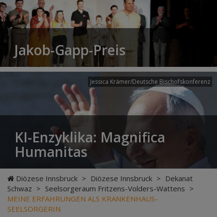
Jakob-Gapp-Preis
Jessica Krämer/Deutsche Bischofskonferenz
KI-Enzyklika: Magnifica
Humanitas
Diözese Innsbruck
>
Diözese Innsbruck
>
Dekanat
Schwaz
>
Seelsorgeraum Fritzens-Volders-Wattens
>
MEINE ERFAHRUNGEN ALS KRANKENHAUS-
SEELSORGERIN