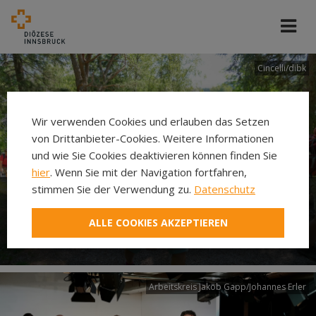
Cincelli/dibk
Wir verwenden Cookies und erlauben das Setzen
von Drittanbieter-Cookies. Weitere Informationen
und wie Sie Cookies deaktivieren können finden Sie
hier
. Wenn Sie mit der Navigation fortfahren,
stimmen Sie der Verwendung zu.
Datenschutz
Neuer Pilgerweg Via
ALLE COOKIES AKZEPTIEREN
Laudato si’
Arbeitskreis Jakob Gapp/Johannes Erler