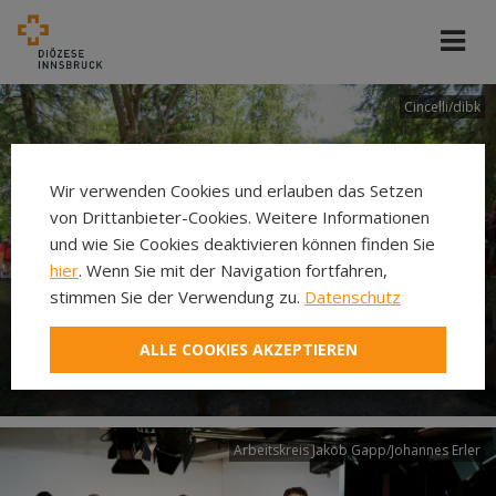
Cincelli/dibk
Wir verwenden Cookies und erlauben das Setzen
von Drittanbieter-Cookies. Weitere Informationen
und wie Sie Cookies deaktivieren können finden Sie
hier
. Wenn Sie mit der Navigation fortfahren,
stimmen Sie der Verwendung zu.
Datenschutz
Neuer Pilgerweg Via
ALLE COOKIES AKZEPTIEREN
Laudato si’
Arbeitskreis Jakob Gapp/Johannes Erler