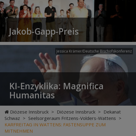
Jakob-Gapp-Preis
Jessica Krämer/Deutsche Bischofskonferenz
KI-Enzyklika: Magnifica
Humanitas
Diözese Innsbruck
>
Diözese Innsbruck
>
Dekanat
Schwaz
>
Seelsorgeraum Fritzens-Volders-Wattens
>
KARFREITAG IN WATTENS: FASTENSUPPE ZUM
MITNEHMEN