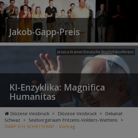
Jakob-Gapp-Preis
Jessica Krämer/Deutsche Bischofskonferenz
KI-Enzyklika: Magnifica
Humanitas
Diözese Innsbruck
>
Diözese Innsbruck
>
Dekanat
Schwaz
>
Seelsorgeraum Fritzens-Volders-Wattens
>
DARF ICH SCHEITERN? - Vortrag