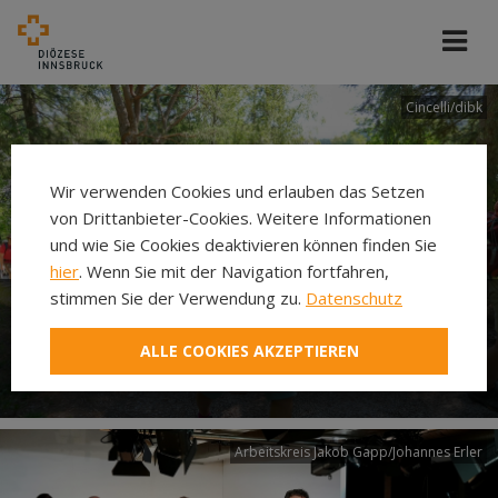
Cincelli/dibk
Wir verwenden Cookies und erlauben das Setzen
von Drittanbieter-Cookies. Weitere Informationen
und wie Sie Cookies deaktivieren können finden Sie
hier
. Wenn Sie mit der Navigation fortfahren,
stimmen Sie der Verwendung zu.
Datenschutz
Neuer Pilgerweg Via
ALLE COOKIES AKZEPTIEREN
Laudato si’
Arbeitskreis Jakob Gapp/Johannes Erler