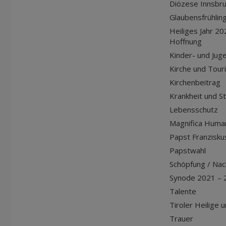
Diözese Innsbr
Glaubensfrühlin
Heiliges Jahr 20
Hoffnung
Kinder- und Jug
Kirche und Tour
Kirchenbeitrag
Krankheit und S
Lebensschutz
Magnifica Huma
Papst Franziskus
Papstwahl
Schöpfung / Nach
Synode 2021 – 
Talente
Tiroler Heilige 
Trauer