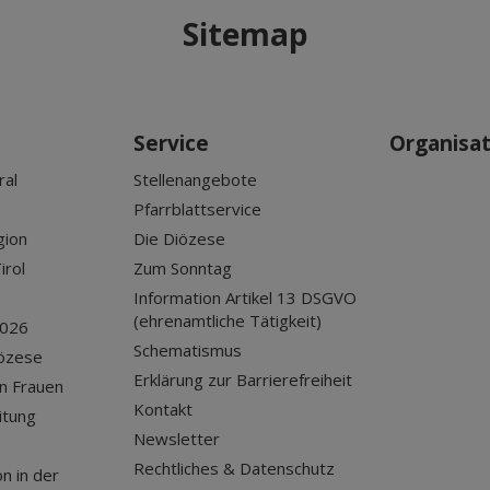
Sitemap
Service
Organisa
ral
Stellenangebote
Pfarrblattservice
gion
Die Diözese
irol
Zum Sonntag
Information Artikel 13 DSGVO
(ehrenamtliche Tätigkeit)
2026
Schematismus
iözese
Erklärung zur Barrierefreiheit
n Frauen
Kontakt
itung
Newsletter
Rechtliches & Datenschutz
n in der