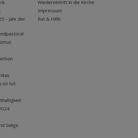
uck
Wiedereintritt in die Kirche
g
Impressum
25 - Jahr der
Rat & Hilfe
endpastoral
ismus
terben
nitas
 ist tot
haltigkeit
2024
und Selige