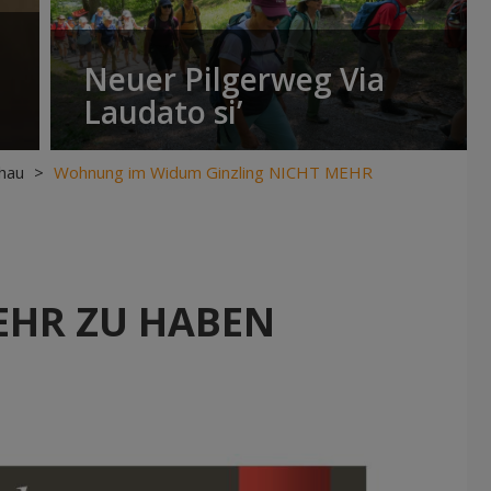
Neuer Pilgerweg Via
Laudato si’
hau
>
Wohnung im Widum Ginzling NICHT MEHR
EHR ZU HABEN