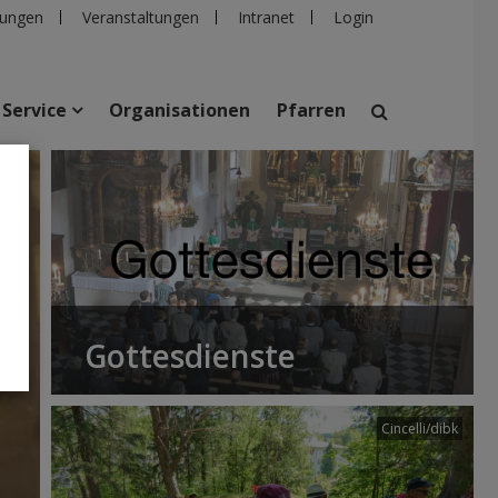
ungen
Veranstaltungen
Intranet
Login
Service
Organisationen
Pfarren
suchen
taltungen
Personen
Pfarren
Einrichtungen
Gottesdienste
Cincelli/dibk