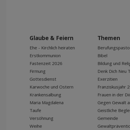
Glaube & Feiern
Themen
Ehe - Kirchlich heiraten
Berufungspasto
Erstkommunion
Bibel
Fastenzeit 2026
Bildung und Reli
Firmung
Denk Dich Neu T
Gottesdienst
Exerzitien
Karwoche und Ostern
Franziskusjahr 
Krankensalbung
Frauen in der D
Maria Magdalena
Gegen Gewalt a
Taufe
Geistliche Begle
Versöhnung
Gemeinde
Weihe
Gewaltpräventio