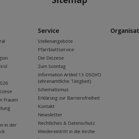
Service
Organisa
ral
Stellenangebote
Pfarrblattservice
gion
Die Diözese
irol
Zum Sonntag
Information Artikel 13 DSGVO
(ehrenamtliche Tätigkeit)
2026
Schematismus
iözese
Erklärung zur Barrierefreiheit
n Frauen
Kontakt
itung
Newsletter
Rechtliches & Datenschutz
n in der
uck
Wiedereintritt in die Kirche