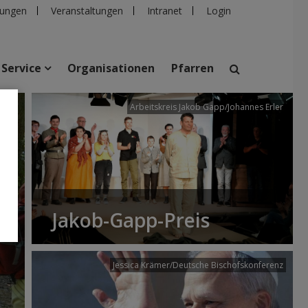
ungen
Veranstaltungen
Intranet
Login
Service
Organisationen
Pfarren
/dibk
Arbeitskreis Jakob Gapp/Johannes Erler
suchen
taltungen
Personen
Pfarren
Einrichtungen
Jakob-Gapp-Preis
Jessica Krämer/Deutsche Bischofskonferenz