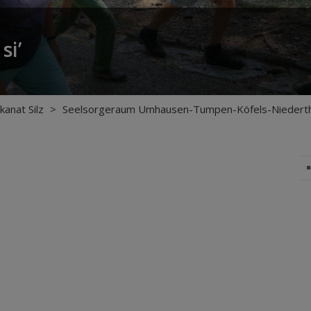
si’
kanat Silz
>
Seelsorgeraum Umhausen-Tumpen-Köfels-Niederth