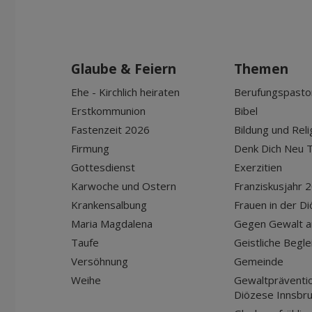
Glaube & Feiern
Themen
Ehe - Kirchlich heiraten
Berufungspasto
Erstkommunion
Bibel
Fastenzeit 2026
Bildung und Reli
Firmung
Denk Dich Neu T
Gottesdienst
Exerzitien
Karwoche und Ostern
Franziskusjahr 
Krankensalbung
Frauen in der D
Maria Magdalena
Gegen Gewalt a
Taufe
Geistliche Begle
Versöhnung
Gemeinde
Weihe
Gewaltpräventio
Diözese Innsbr