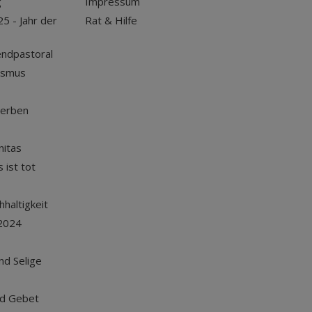
g
Impressum
25 - Jahr der
Rat & Hilfe
endpastoral
ismus
terben
nitas
 ist tot
haltigkeit
2024
und Selige
nd Gebet