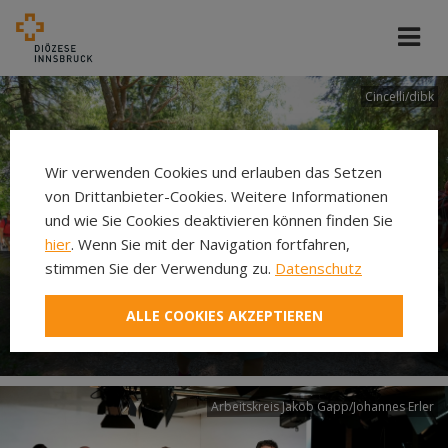
Cincelli/dibk
Wir verwenden Cookies und erlauben das Setzen
von Drittanbieter-Cookies. Weitere Informationen
und wie Sie Cookies deaktivieren können finden Sie
hier
. Wenn Sie mit der Navigation fortfahren,
stimmen Sie der Verwendung zu.
Datenschutz
Neuer Pilgerweg Via
ALLE COOKIES AKZEPTIEREN
Laudato si’
Arbeitskreis Jakob Gapp/Johannes Erler