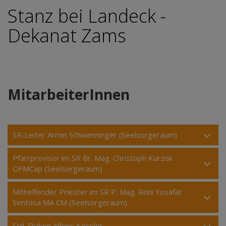
Stanz bei Landeck -
Dekanat Zams
MitarbeiterInnen
SR-Leiter Armin Schwenninger (Seelsorgeraum)
Pfarrprovisor im SR Br. Mag. Christoph Kurzok
OFMCap (Seelsorgeraum)
Mithelfender Priester im SR P. Mag. Roni Yosafat
Sentosa MA CM (Seelsorgeraum)
Std. Diakon Alfons Kössler