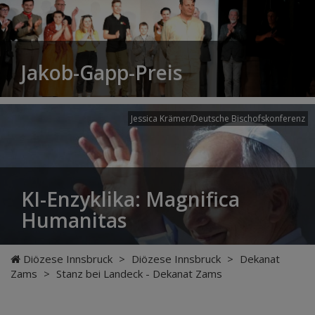
Jakob-Gapp-Preis
Jessica Krämer/Deutsche Bischofskonferenz
KI-Enzyklika: Magnifica
Humanitas
Diözese Innsbruck
>
Diözese Innsbruck
>
Dekanat
Zams
>
Stanz bei Landeck - Dekanat Zams