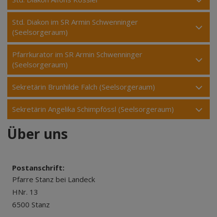
Std. Diakon im SR Armin Schwenninger
(Seelsorgeraum)
Pfarrkurator im SR Armin Schwenninger
(Seelsorgeraum)
Sekretärin Brunhilde Falch (Seelsorgeraum)
Sekretärin Angelika Schimpfössl (Seelsorgeraum)
Über uns
Postanschrift:
Pfarre Stanz bei Landeck
HNr. 13
6500 Stanz