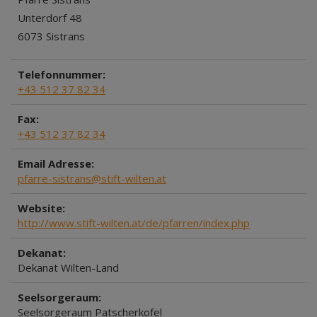
Unterdorf 48
6073 Sistrans
Telefonnummer:
+43 512 37 82 34
Fax:
+43 512 37 82 34
Email Adresse:
pfarre-sistrans@stift-wilten.at
Website:
http://www.stift-wilten.at/de/pfarren/index.php
Dekanat:
Dekanat Wilten-Land
Seelsorgeraum:
Seelsorgeraum Patscherkofel