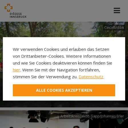
Cincelli/dibk
Wir verwenden Cookies und erlauben das Setzen
von Drittanbieter-Cookies. Weitere Informationen
und wie Sie Cookies deaktivieren können finden Sie
hier
. Wenn Sie mit der Navigation fortfahren,
stimmen Sie der Verwendung zu.
Datenschutz
Neuer Pilgerweg Via
ALLE COOKIES AKZEPTIEREN
Laudato si’
Arbeitskreis Jakob Gapp/Johannes Erler