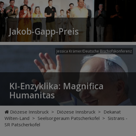
Jakob-Gapp-Preis
Jessica Krämer/Deutsche Bischofskonferenz
KI-Enzyklika: Magnifica
Humanitas
Diözese Innsbruck
>
Diözese Innsbruck
>
Dekanat
Wilten-Land
>
Seelsorgeraum Patscherkofel
>
Sistrans -
SR Patscherkofel