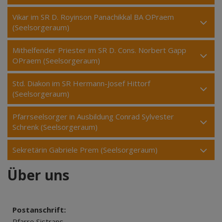
Vikar im SR D. Royinson Panachikkal BA OPraem
(Seelsorgeraum)
Mithelfender Priester im SR D. Cons. Norbert Gapp
OPraem (Seelsorgeraum)
Std. Diakon im SR Hermann-Josef Hittorf
(Seelsorgeraum)
Pfarrseelsorger in Ausbildung Conrad Sylvester
Schrenk (Seelsorgeraum)
Sekretärin Gabriele Prem (Seelsorgeraum)
Über uns
Postanschrift:
Pfarre Sistrans