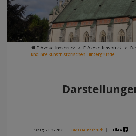
Diözese Innsbruck
>
Diözese Innsbruck
>
De
und ihre kunsthistorischen Hintergründe
Darstellungen
Freitag, 21.05.2021
|
Diözese Innsbruck
|
Teilen
T