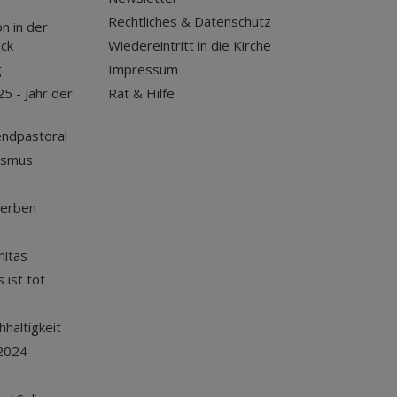
Rechtliches & Datenschutz
n in der
uck
Wiedereintritt in die Kirche
g
Impressum
25 - Jahr der
Rat & Hilfe
endpastoral
ismus
terben
nitas
 ist tot
haltigkeit
2024