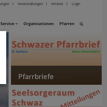
ungen
Veranstaltungen
Intranet
Login
Service
Organisationen
Pfarren
suchen
taltungen
Personen
Pfarren
Einrichtungen
Pfarrbriefe