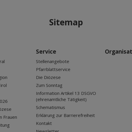
Sitemap
Service
Organisa
ral
Stellenangebote
Pfarrblattservice
gion
Die Diözese
irol
Zum Sonntag
Information Artikel 13 DSGVO
(ehrenamtliche Tätigkeit)
2026
Schematismus
iözese
Erklärung zur Barrierefreiheit
n Frauen
Kontakt
itung
Newsletter