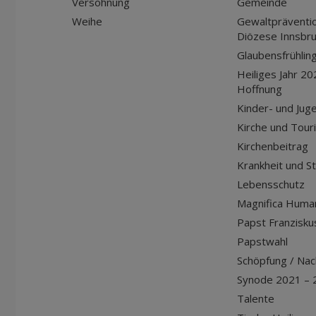
Versöhnung
Gemeinde
Weihe
Gewaltpräventio
Diözese Innsbr
Glaubensfrühlin
Heiliges Jahr 20
Hoffnung
Kinder- und Jug
Kirche und Tour
Kirchenbeitrag
Krankheit und S
Lebensschutz
Magnifica Huma
Papst Franziskus
Papstwahl
Schöpfung / Nach
Synode 2021 – 
Talente