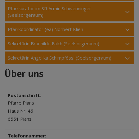
Pfarrkurator im SR Armin Schwenninger
(Seelsorgeraum)
Pfarrkoordinator (ea) Norbert Klien
Sekretärin Brunhilde Falch (Seelsorgeraum)
Sekretärin Angelika Schimpfössl (Seelsorgeraum)
Über uns
Postanschrift:
Pfarre Pians
Haus Nr. 46
6551 Pians
Telefonnummer: