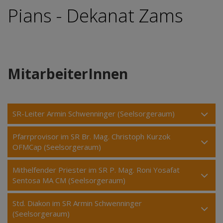
Pians - Dekanat Zams
MitarbeiterInnen
SR-Leiter Armin Schwenninger (Seelsorgeraum)
Pfarrprovisor im SR Br. Mag. Christoph Kurzok
OFMCap (Seelsorgeraum)
Mithelfender Priester im SR P. Mag. Roni Yosafat
Sentosa MA CM (Seelsorgeraum)
Std. Diakon im SR Armin Schwenninger
(Seelsorgeraum)