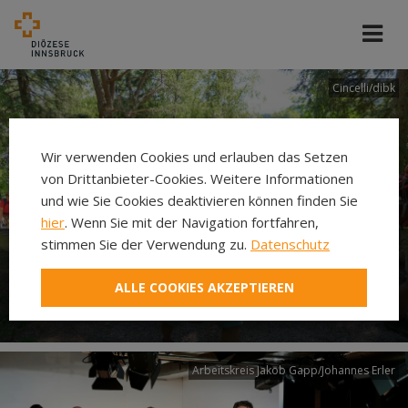
Cincelli/dibk
Wir verwenden Cookies und erlauben das Setzen
von Drittanbieter-Cookies. Weitere Informationen
und wie Sie Cookies deaktivieren können finden Sie
hier
. Wenn Sie mit der Navigation fortfahren,
stimmen Sie der Verwendung zu.
Datenschutz
Neuer Pilgerweg Via
ALLE COOKIES AKZEPTIEREN
Laudato si’
Arbeitskreis Jakob Gapp/Johannes Erler