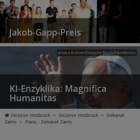
Jakob-Gapp-Preis
Jessica Krämer/Deutsche Bischofskonferenz
KI-Enzyklika: Magnifica
Humanitas
Diözese Innsbruck
>
Diözese Innsbruck
>
Dekanat
Zams
>
Pians - Dekanat Zams