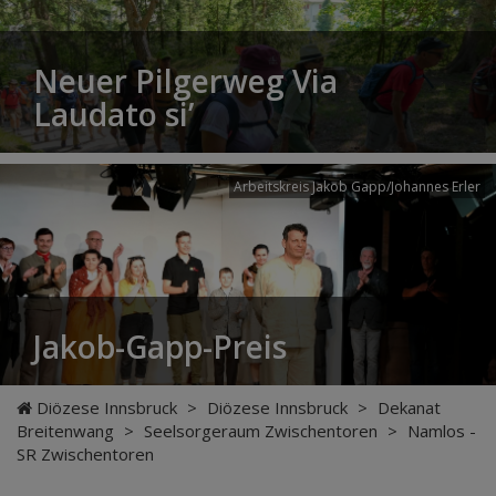
Neuer Pilgerweg Via
Laudato si’
Arbeitskreis Jakob Gapp/Johannes Erler
Jakob-Gapp-Preis
Diözese Innsbruck
>
Diözese Innsbruck
>
Dekanat
Breitenwang
>
Seelsorgeraum Zwischentoren
>
Namlos -
SR Zwischentoren