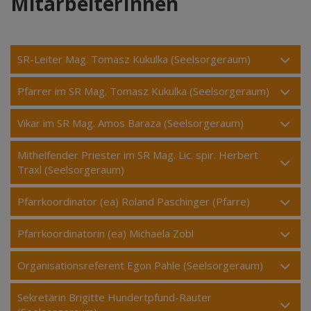
MitarbeiterInnen
SR-Leiter Mag. Tomasz Kukulka (Seelsorgeraum)
Pfarrer im SR Mag. Tomasz Kukulka (Seelsorgeraum)
Vikar im SR Mag. Amos Baraza (Seelsorgeraum)
Mithelfender Priester im SR Mag. Lic. spir. Herbert
Traxl (Seelsorgeraum)
Pfarrkoordinator (ea) Roland Paschinger (Pfarre)
Pfarrkoordinatorin (ea) Michaela Zobl
Organisationsreferent Egon Pahle (Seelsorgeraum)
Sekretärin Brigitte Hundertpfund-Rauter