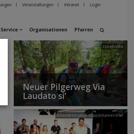
ungen
Veranstaltungen
Intranet
Login
Service
Organisationen
Pfarren
Cincelli/dibk
suchen
taltungen
Personen
Pfarren
Einrichtungen
Neuer Pilgerweg Via
Laudato si’
Arbeitskreis Jakob Gapp/Johannes Erler