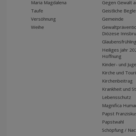
Maria Magdalena
Gegen Gewalt a
Taufe
Geistliche Begle
Versöhnung
Gemeinde
Weihe
Gewaltpräventio
Diözese Innsbr
Glaubensfrühlin
Heiliges Jahr 20
Hoffnung
Kinder- und Jug
Kirche und Tour
Kirchenbeitrag
Krankheit und S
Lebensschutz
Magnifica Huma
Papst Franziskus
Papstwahl
Schöpfung / Nach