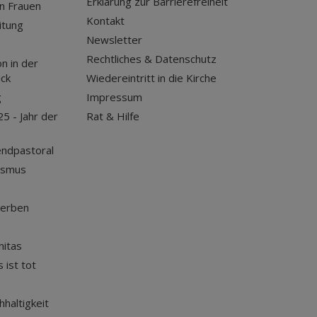
Erklärung zur Barrierefreiheit
n Frauen
Kontakt
itung
Newsletter
Rechtliches & Datenschutz
n in der
uck
Wiedereintritt in die Kirche
g
Impressum
25 - Jahr der
Rat & Hilfe
endpastoral
ismus
terben
nitas
 ist tot
haltigkeit