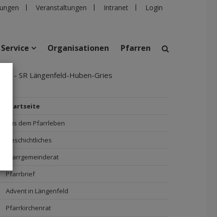
ungen
Veranstaltungen
Intranet
Login
Service
Organisationen
Pfarren
feld - SR Längenfeld-Huben-Gries
suchen
taltungen
Personen
Pfarren
Einrichtungen
Startseite
Aus dem Pfarrleben
Geschichtliches
Pfarrgemeinderat
Pfarrbrief
Advent in Längenfeld
Pfarrkirchenrat