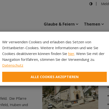
Meld
Glaube & Feiern
Themen
kanat Silz
>
Seelsorgeraum Längenfeld-Huben-Gries
>
Längen
Wir verwenden Cookies und erlauben das Setzen von
Drittanbieter-Cookies. Weitere Informationen und wie Sie
Inhalte
Verans
Cookies deaktivieren können finden Sie
hier
. Wenn Sie mit der
enfeld-
Navigation fortfahren, stimmen Sie der Verwendung zu.
Datenschutz
ALLE COOKIES AKZEPTIEREN
eld. Die Pfarre
nfeld, Huben und