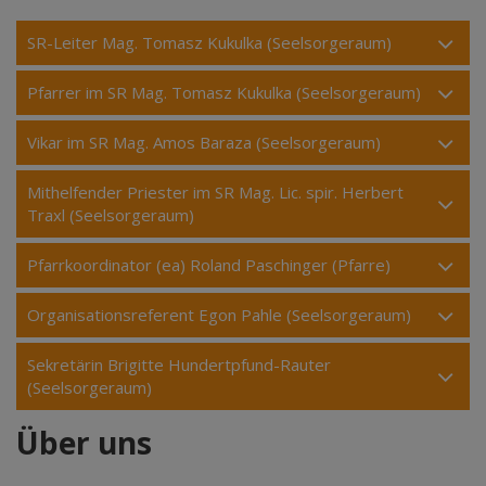
SR-Leiter Mag. Tomasz Kukulka (Seelsorgeraum)
Pfarrer im SR Mag. Tomasz Kukulka (Seelsorgeraum)
Vikar im SR Mag. Amos Baraza (Seelsorgeraum)
Mithelfender Priester im SR Mag. Lic. spir. Herbert
Traxl (Seelsorgeraum)
Pfarrkoordinator (ea) Roland Paschinger (Pfarre)
Organisationsreferent Egon Pahle (Seelsorgeraum)
Sekretärin Brigitte Hundertpfund-Rauter
(Seelsorgeraum)
Über uns