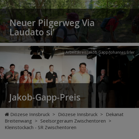
Neuer Pilgerweg Via
Laudato si’
Arbeitskreis Jakob Gapp/Johannes Erler
Jakob-Gapp-Preis
Diözese Innsbruck
>
Diözese Innsbruck
>
Dekanat
Breitenwang
>
Seelsorgeraum Zwischentoren
>
Kleinstockach - SR Zwischentoren