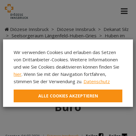
Diözese Innsbruck
>
Diözese Innsbruck
>
Dekanat Silz
>
Seelsorgeraum Längenfeld-Huben-Gries
>
Huben im
Ötztal - SR Längenfeld-Huben-Gries
>
Bezirksmusikfest -
Feldmesse beim TVB-Büro
Wir verwenden Cookies und erlauben das Setzen
von Drittanbieter-Cookies. Weitere Informationen
und wie Sie Cookies deaktivieren können finden Sie
hier
. Wenn Sie mit der Navigation fortfahren,
Bezirksmusikfest -
stimmen Sie der Verwendung zu.
Datenschutz
Feldmesse beim TVB-
ALLE COOKIES AKZEPTIEREN
Büro