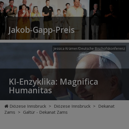
Jakob-Gapp-Preis
Jessica Krämer/Deutsche Bischofskonferenz
KI-Enzyklika: Magnifica
Humanitas
Diözese Innsbruck
>
Diözese Innsbruck
>
Dekanat
Zams
>
Galtür - Dekanat Zams