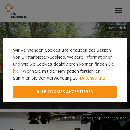
Cincelli/dibk
Wir verwenden Cookies und erlauben das Setzen
von Drittanbieter-Cookies. Weitere Informationen
und wie Sie Cookies deaktivieren können finden Sie
hier
. Wenn Sie mit der Navigation fortfahren,
stimmen Sie der Verwendung zu.
Datenschutz
Neuer Pilgerweg Via
ALLE COOKIES AKZEPTIEREN
Laudato si’
Arbeitskreis Jakob Gapp/Johannes Erler