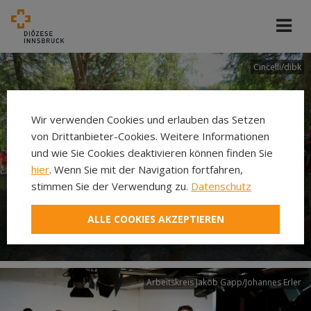
Cincelli/dibk
Wir verwenden Cookies und erlauben das Setzen
von Drittanbieter-Cookies. Weitere Informationen
und wie Sie Cookies deaktivieren können finden Sie
hier
. Wenn Sie mit der Navigation fortfahren,
stimmen Sie der Verwendung zu.
Datenschutz
Neuer Pilgerweg Via
ALLE COOKIES AKZEPTIEREN
Laudato si’
Arbeitskreis Jakob Gapp/Johannes Erler