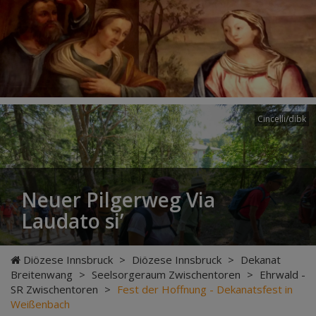
Cincelli/dibk
Neuer Pilgerweg Via
Laudato si’
Diözese Innsbruck
>
Diözese Innsbruck
>
Dekanat
Breitenwang
>
Seelsorgeraum Zwischentoren
>
Ehrwald -
SR Zwischentoren
>
Fest der Hoffnung - Dekanatsfest in
Weißenbach