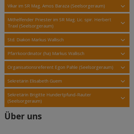
Vikar im SR Mag. Amos Baraza (Seelsorgeraum)
Mithelfender Priester im SR Mag. Lic. spir. Herbert
Traxl (Seelsorgeraum)
Std. Diakon Markus Wallisch
Pfarrkoordinator (ha) Markus Wallisch
Organisationsreferent Egon Pahle (Seelsorgeraum)
Sekretärin Elisabeth Guem
Sekretärin Brigitte Hundertpfund-Rauter
(Seelsorgeraum)
Über uns