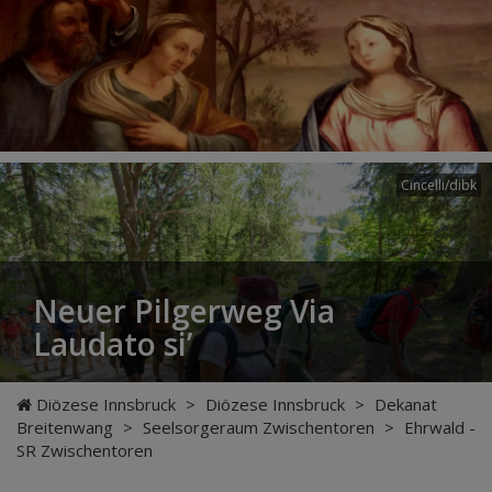
Cincelli/dibk
Neuer Pilgerweg Via
Laudato si’
Diözese Innsbruck
>
Diözese Innsbruck
>
Dekanat
Breitenwang
>
Seelsorgeraum Zwischentoren
>
Ehrwald -
SR Zwischentoren