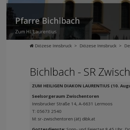
Pfarre Bichlbach
Zum Hl. Laurentius
Diözese Innsbruck
>
Diözese Innsbruck
>
De
Bichlbach - SR Zwisc
ZUM HEILIGEN DIAKON LAURENTIUS (10. Aug
Seelsorgeraum Zwischentoren
Innsbrucker Straße 14, A-6631 Lermoos
T: 05673 2540
M: sr-zwischentoren (ät) dibk.at
Gottesdienste:
Sonn- und Feiertag 8.45 Uhr, D