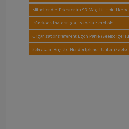
Mithelfender Priester im SR Mag. Lic. spir. Herb
Pfarrkoordinatorin (ea) Isabella Ziernhöld
Organisationsreferent Egon Pahle (Seelsorgera
Sekretärin Brigitte Hundertpfund-Rauter (Seels