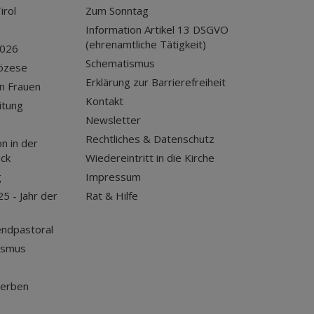
irol
Zum Sonntag
Information Artikel 13 DSGVO
(ehrenamtliche Tätigkeit)
2026
Schematismus
iözese
Erklärung zur Barrierefreiheit
n Frauen
Kontakt
itung
Newsletter
Rechtliches & Datenschutz
n in der
uck
Wiedereintritt in die Kirche
g
Impressum
25 - Jahr der
Rat & Hilfe
endpastoral
ismus
terben