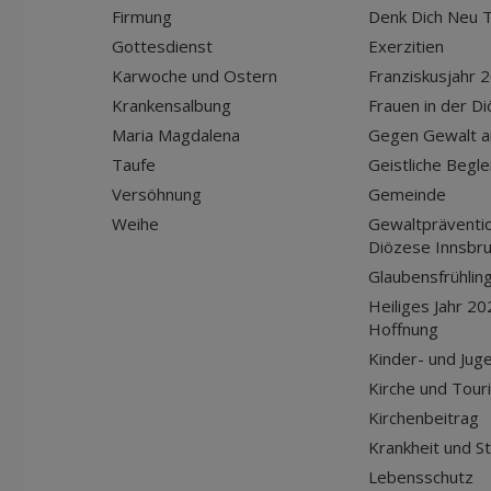
Firmung
Denk Dich Neu T
Gottesdienst
Exerzitien
Karwoche und Ostern
Franziskusjahr 
Krankensalbung
Frauen in der D
Maria Magdalena
Gegen Gewalt a
Taufe
Geistliche Begle
Versöhnung
Gemeinde
Weihe
Gewaltpräventio
Diözese Innsbr
Glaubensfrühlin
Heiliges Jahr 20
Hoffnung
Kinder- und Jug
Kirche und Tour
Kirchenbeitrag
Krankheit und S
Lebensschutz