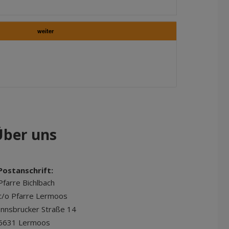
weiter
Über uns
Postanschrift:
Pfarre Bichlbach
c/o Pfarre Lermoos
Innsbrucker Straße 14
6631 Lermoos