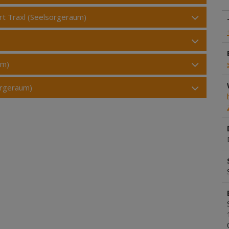
ert Traxl (Seelsorgeraum)
um)
orgeraum)