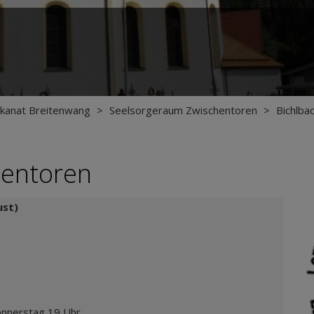
kanat Breitenwang
>
Seelsorgeraum Zwischentoren
>
Bichlba
hentoren
ust)
onnerstag 19 Uhr