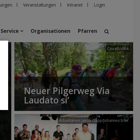
ungen
Veranstaltungen
Intranet
Login
Service
Organisationen
Pfarren
Cincelli/dibk
suchen
taltungen
Personen
Pfarren
Einrichtungen
Neuer Pilgerweg Via
Laudato si’
Arbeitskreis Jakob Gapp/Johannes Erler