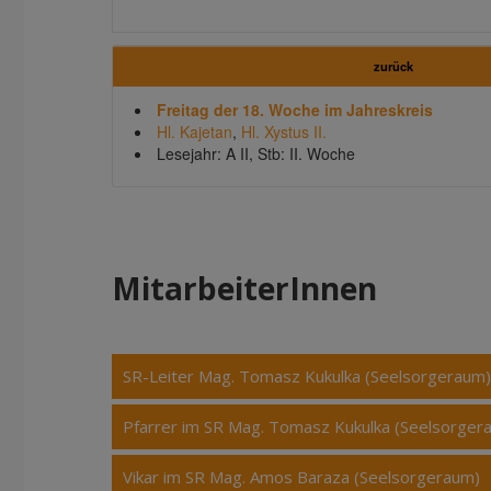
zurück
Freitag der 18. Woche im Jahreskreis
Hl. Kajetan
,
Hl. Xystus II.
Lesejahr: A II, Stb: II. Woche
MitarbeiterInnen
SR-Leiter Mag. Tomasz Kukulka (Seelsorgeraum)
Pfarrer im SR Mag. Tomasz Kukulka (Seelsorger
Vikar im SR Mag. Amos Baraza (Seelsorgeraum)