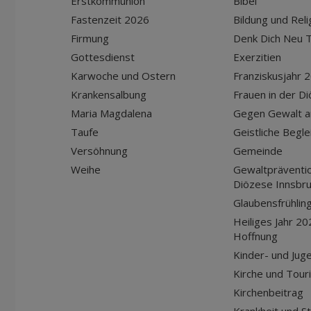
Erstkommunion
Bibel
Fastenzeit 2026
Bildung und Reli
Firmung
Denk Dich Neu T
Gottesdienst
Exerzitien
Karwoche und Ostern
Franziskusjahr 
Krankensalbung
Frauen in der D
Maria Magdalena
Gegen Gewalt a
Taufe
Geistliche Begle
Versöhnung
Gemeinde
Weihe
Gewaltpräventio
Diözese Innsbr
Glaubensfrühlin
Heiliges Jahr 20
Hoffnung
Kinder- und Jug
Kirche und Tour
Kirchenbeitrag