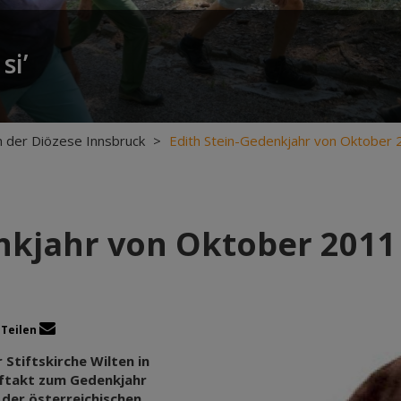
si’
 der Diözese Innsbruck
>
Edith Stein-Gedenkjahr von Oktober
nkjahr von Oktober 2011
Teilen
 Stiftskirche Wilten in
uftakt zum Gedenkjahr
 der österreichischen