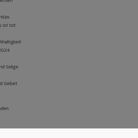
terben
nitas
 ist tot
haltigkeit
2024
und Selige
nd Gebet
nden
Nach oben