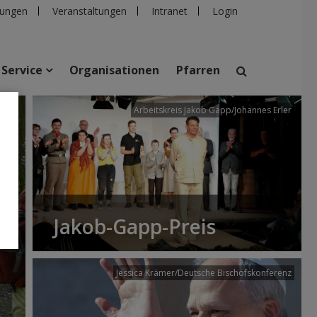
ungen
Veranstaltungen
Intranet
Login
Service
Organisationen
Pfarren
/dibk
Arbeitskreis Jakob Gapp/Johannes Erler
suchen
taltungen
Personen
Pfarren
Einrichtungen
Jakob-Gapp-Preis
Jessica Krämer/Deutsche Bischofskonferenz