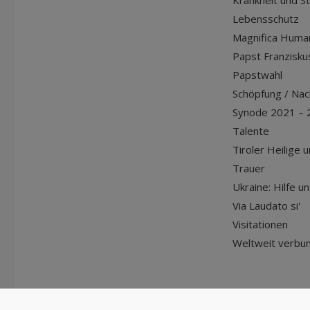
Krankheit und S
Lebensschutz
Magnifica Huma
Papst Franziskus
Papstwahl
Schöpfung / Nach
Synode 2021 – 
Talente
Tiroler Heilige 
Trauer
Ukraine: Hilfe u
Via Laudato si'
Visitationen
Weltweit verbu
© Diözese Innsbruck | 2024