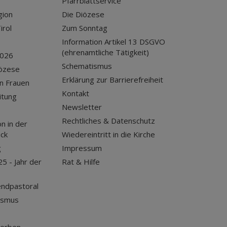
Pfarrblattservice
gion
Die Diözese
irol
Zum Sonntag
Information Artikel 13 DSGVO
(ehrenamtliche Tätigkeit)
2026
Schematismus
iözese
Erklärung zur Barrierefreiheit
n Frauen
Kontakt
itung
Newsletter
Rechtliches & Datenschutz
n in der
uck
Wiedereintritt in die Kirche
g
Impressum
25 - Jahr der
Rat & Hilfe
endpastoral
ismus