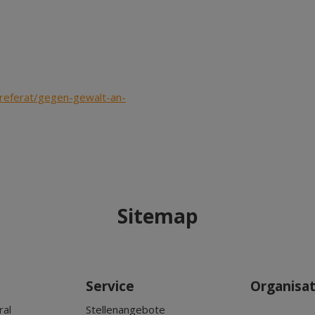
nreferat/gegen-gewalt-an-
Sitemap
Service
Organisa
ral
Stellenangebote