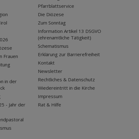
Pfarrblattservice
gion
Die Diözese
irol
Zum Sonntag
Information Artikel 13 DSGVO
(ehrenamtliche Tätigkeit)
2026
Schematismus
iözese
Erklärung zur Barrierefreiheit
n Frauen
Kontakt
itung
Newsletter
Rechtliches & Datenschutz
n in der
uck
Wiedereintritt in die Kirche
g
Impressum
25 - Jahr der
Rat & Hilfe
endpastoral
ismus