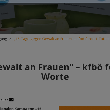
gung
>
„16 Tage gegen Gewalt an Frauen“ – kfbö fordert Taten
walt an Frauen“ – kfbö f
Worte
Teilen
tionalen Kampagne „16