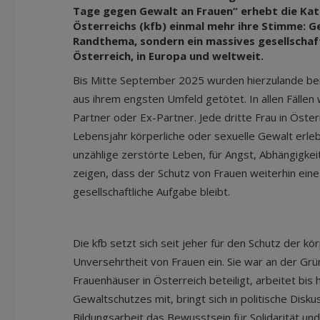
Tage gegen Gewalt an Frauen“ erhebt die Ka
Österreichs (kfb) einmal mehr ihre Stimme: Ge
Randthema, sondern ein massives gesellschaft
Österreich, in Europa und weltweit.
Bis Mitte September 2025 wurden hierzulande ber
aus ihrem engsten Umfeld getötet. In allen Fälle
Partner oder Ex-Partner. Jede dritte Frau in Österr
Lebensjahr körperliche oder sexuelle Gewalt erleb
unzählige zerstörte Leben, für Angst, Abhängigke
zeigen, dass der Schutz von Frauen weiterhin eine 
gesellschaftliche Aufgabe bleibt.
Die kfb setzt sich seit jeher für den Schutz der kö
Unversehrtheit von Frauen ein. Sie war an der Gr
Frauenhäuser in Österreich beteiligt, arbeitet bi
Gewaltschutzes mit, bringt sich in politische Diskus
Bildungsarbeit das Bewusstsein für Solidarität un