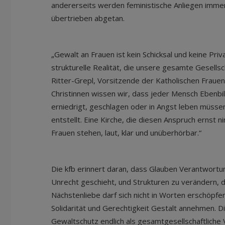
andererseits werden feministische Anliegen immer 
übertrieben abgetan.
„Gewalt an Frauen ist kein Schicksal und keine Priva
strukturelle Realität, die unsere gesamte Gesellsch
Ritter-Grepl, Vorsitzende der Katholischen Fraue
Christinnen wissen wir, dass jeder Mensch Ebenbi
erniedrigt, geschlagen oder in Angst leben müssen,
entstellt. Eine Kirche, die diesen Anspruch ernst 
Frauen stehen, laut, klar und unüberhörbar.“
Die kfb erinnert daran, dass Glauben Verantwortu
Unrecht geschieht, und Strukturen zu verändern, 
Nächstenliebe darf sich nicht in Worten erschöpfen
Solidarität und Gerechtigkeit Gestalt annehmen. Di
Gewaltschutz endlich als gesamtgesellschaftliche 