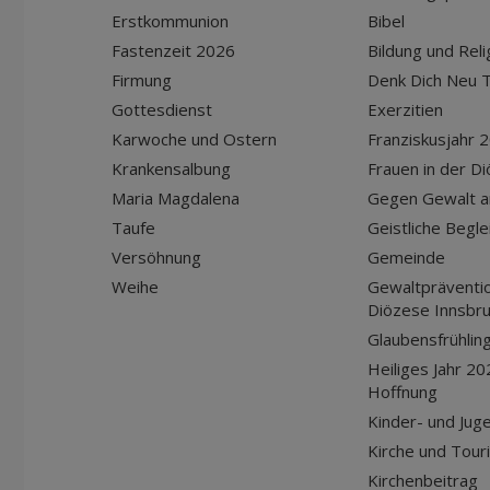
Erstkommunion
Bibel
Fastenzeit 2026
Bildung und Reli
Firmung
Denk Dich Neu T
Gottesdienst
Exerzitien
Karwoche und Ostern
Franziskusjahr 
Krankensalbung
Frauen in der D
Maria Magdalena
Gegen Gewalt a
Taufe
Geistliche Begle
Versöhnung
Gemeinde
Weihe
Gewaltpräventio
Diözese Innsbr
Glaubensfrühlin
Heiliges Jahr 20
Hoffnung
Kinder- und Jug
Kirche und Tour
Kirchenbeitrag