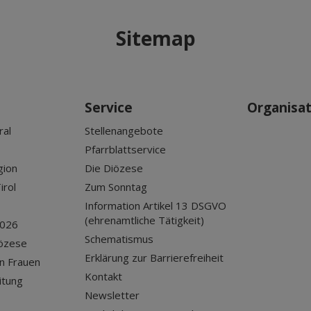
Sitemap
Service
Organisa
ral
Stellenangebote
Pfarrblattservice
gion
Die Diözese
irol
Zum Sonntag
Information Artikel 13 DSGVO
(ehrenamtliche Tätigkeit)
2026
Schematismus
iözese
Erklärung zur Barrierefreiheit
n Frauen
Kontakt
itung
Newsletter