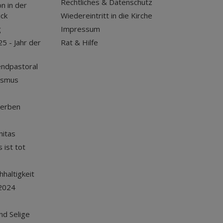
Rechtliches & Datenschutz
n in der
uck
Wiedereintritt in die Kirche
g
Impressum
25 - Jahr der
Rat & Hilfe
endpastoral
ismus
terben
nitas
 ist tot
haltigkeit
2024
und Selige