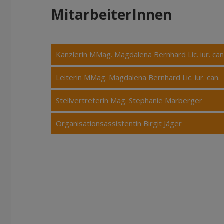
MitarbeiterInnen
Kanzlerin MMag. Magdalena Bernhard Lic. iur. can
Leiterin MMag. Magdalena Bernhard Lic. iur. can.
Stellvertreterin Mag. Stephanie Marberger
Organisationsassistentin Birgit Jäger