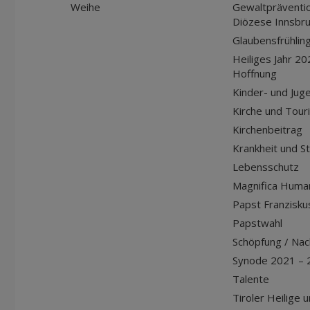
Weihe
Gewaltpräventio
Diözese Innsbr
Glaubensfrühlin
Heiliges Jahr 20
Hoffnung
Kinder- und Jug
Kirche und Tour
Kirchenbeitrag
Krankheit und S
Lebensschutz
Magnifica Huma
Papst Franziskus
Papstwahl
Schöpfung / Nach
Synode 2021 – 
Talente
Tiroler Heilige 