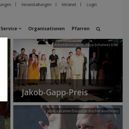
ungen
Veranstaltungen
Intranet
Login
Service
Organisationen
Pfarren
/dibk
Arbeitskreis Jakob Gapp/Johannes Erler
suchen
taltungen
Personen
Pfarren
Einrichtungen
Jakob-Gapp-Preis
Jessica Krämer/Deutsche Bischofskonferenz