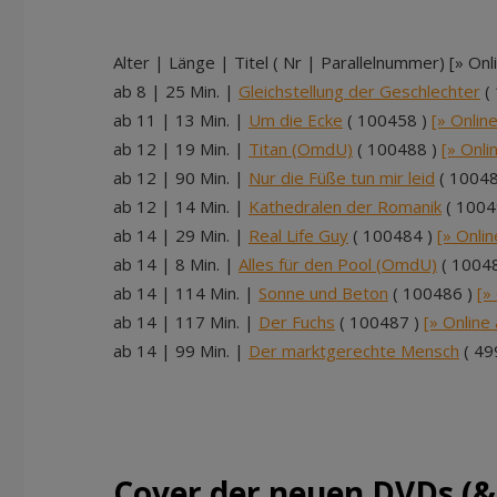
Alter | Länge | Titel ( Nr | Parallelnummer) [» Onl
ab 8 | 25 Min. |
Gleichstellung der Geschlechter
(
ab 11 | 13 Min. |
Um die Ecke
( 100458 )
[» Onlin
ab 12 | 19 Min. |
Titan (OmdU)
( 100488 )
[» Onli
ab 12 | 90 Min. |
Nur die Füße tun mir leid
( 10048
ab 12 | 14 Min. |
Kathedralen der Romanik
( 1004
ab 14 | 29 Min. |
Real Life Guy
( 100484 )
[» Onli
ab 14 | 8 Min. |
Alles für den Pool (OmdU)
( 1004
ab 14 | 114 Min. |
Sonne und Beton
( 100486 )
[»
ab 14 | 117 Min. |
Der Fuchs
( 100487 )
[» Online
ab 14 | 99 Min. |
Der marktgerechte Mensch
( 49
Cover der neuen DVDs (&