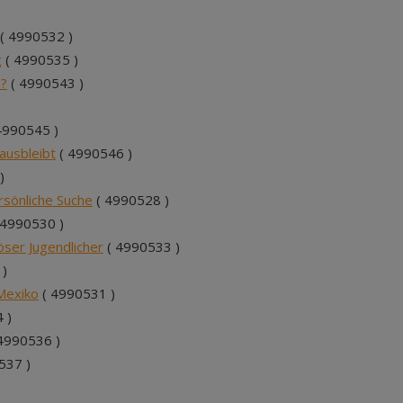
( 4990532 )
g
( 4990535 )
o?
( 4990543 )
4990545 )
ausbleibt
( 4990546 )
)
rsönliche Suche
( 4990528 )
 4990530 )
öser Jugendlicher
( 4990533 )
 )
 Mexiko
( 4990531 )
 )
4990536 )
537 )