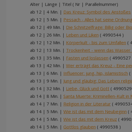
Alter | Länge | Titel ( Nr | Parallelnummer)
ab 12 | 4 Min. |
Das Kreuz: Symbol des Anstoßes
ab 12 | 5 Min. |
Pessach - Alles hat seine Ordnun
ab 12 | 49 Min. |
Die Schnitzelfrage: Billig oder Bi
ab 12 | 26 Min. |
Leben und Liken
( 4990544 )
ab 12 | 12 Min. |
Körperkult - bis zum Umfallen
( 
ab 12 | 13 Min. |
Trockenheit - wenn das Wasser 
ab 13 | 35 Min. |
Fasten und loslassen
( 4990527 
ab 13 | 42 Min. |
Wer erträgt das Kreuz - Eine pe
ab 13 | 6 Min. |
Influencer: jung, hip, islamistisch
(
ab 13 | 9 Min. |
Jung und gläubig: Das Leben religi
ab 14 | 32 Min. |
Liebe, Glück und Gott
( 4990529
ab 14 | 8 Min. |
Santa Muerte: Kriminellen-Kult in
ab 14 | 7 Min. |
Religion in der Literatur
( 4990534
ab 14 | 5 Min. |
Wie ist das mit dem Neubeginn
( 
ab 14 | 5 Min. |
Wie ist das mit dem Kreuz
( 4990
ab 14 | 5 Min. |
Gottlos glauben
( 4990538 )