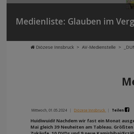
Medienliste: Glauben im Verg
Diözese Innsbruck
>
AV-Medienstelle
>
_DU
Me
Mittwoch, 01.05.2024
|
Diözese Innsbruck
|
Teilen
Huidiwuidi! Nachdem wir fast ein Monat ausge
Mai gleich 39 Neuheiten am Tableau. Größten 
Zukäufe. 10 DVDs und 9 neue Kamishibai/Erzäh