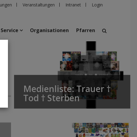
ungen
Veranstaltungen
Intranet
Login
Service
Organisationen
Pfarren
suchen
taltungen
Personen
Pfarren
Einrichtungen
Medienliste: Trauer †
Tod † Sterben