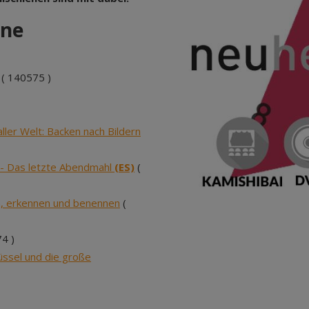
ene
( 140575 )
ller Welt: Backen nach Bildern
- Das letzte Abendmahl
(ES)
(
, erkennen und benennen
(
4 )
üssel und die große