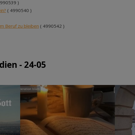
4990539 )
in?
( 4990540 )
m Beruf zu bleiben
( 4990542 )
ien - 24-05