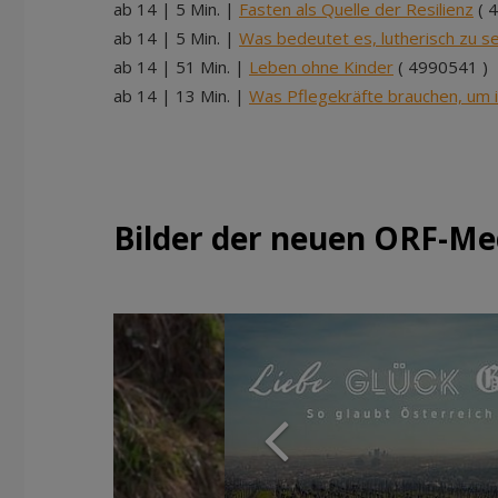
ab 14 | 5 Min. |
Fasten als Quelle der Resilienz
( 
ab 14 | 5 Min. |
Was bedeutet es, lutherisch zu se
ab 14 | 51 Min. |
Leben ohne Kinder
( 4990541 )
ab 14 | 13 Min. |
Was Pflegekräfte brauchen, um i
Bilder der neuen ORF-Med