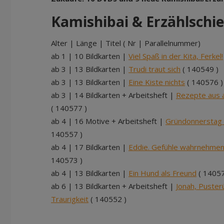
Kamishibai & Erzählschi
Alter | Länge | Titel ( Nr | Parallelnummer)
ab 1 | 10 Bildkarten |
Viel Spaß in der Kita, Ferkel!
ab 3 | 13 Bildkarten |
Trudi traut sich
( 140549 )
ab 3 | 13 Bildkarten |
Eine Kiste nichts
( 140576 )
ab 3 | 14 Bildkarten + Arbeitsheft |
Rezepte aus a
( 140577 )
ab 4 | 16 Motive + Arbeitsheft |
Gründonnerstag 
140557 )
ab 4 | 17 Bildkarten |
Eddie. Gefühle wahrnehmen
140573 )
ab 4 | 13 Bildkarten |
Ein Hund als Freund
( 14057
ab 6 | 13 Bildkarten + Arbeitsheft |
Jonah, Puster
Traurigkeit
( 140552 )