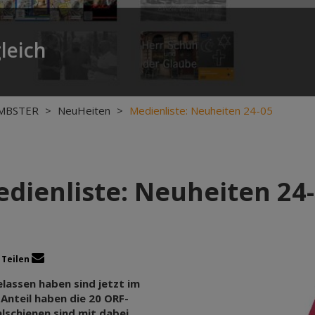
leich
MBSTER
>
NeuHeiten
>
Medienliste: Neuheiten 24-05
dienliste: Neuheiten 24
Teilen
lassen haben sind jetzt im
Anteil haben die 20 ORF-
lschienen sind mit dabei.