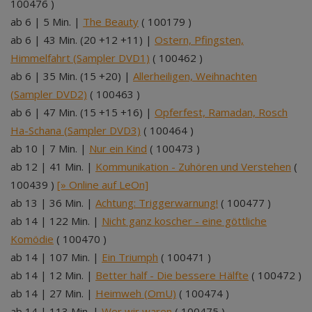
100476 )
ab 6 | 5 Min. |
The Beauty
( 100179 )
ab 6 | 43 Min. (20 +12 +11) |
Ostern, Pfingsten,
Himmelfahrt (Sampler DVD1)
( 100462 )
ab 6 | 35 Min. (15 +20) |
Allerheiligen, Weihnachten
(Sampler DVD2)
( 100463 )
ab 6 | 47 Min. (15 +15 +16) |
Opferfest, Ramadan, Rosch
Ha-Schana (Sampler DVD3)
( 100464 )
ab 10 | 7 Min. |
Nur ein Kind
( 100473 )
ab 12 | 41 Min. |
Kommunikation - Zuhören und Verstehen
(
100439 )
[» Online auf LeOn]
ab 13 | 36 Min. |
Achtung: Triggerwarnung!
( 100477 )
ab 14 | 122 Min. |
Nicht ganz koscher - eine göttliche
Komödie
( 100470 )
ab 14 | 107 Min. |
Ein Triumph
( 100471 )
ab 14 | 12 Min. |
Better half - Die bessere Hälfte
( 100472 )
ab 14 | 27 Min. |
Heimweh (OmU)
( 100474 )
ab 14 | 113 Min. |
Wer wir waren
( 100475 )