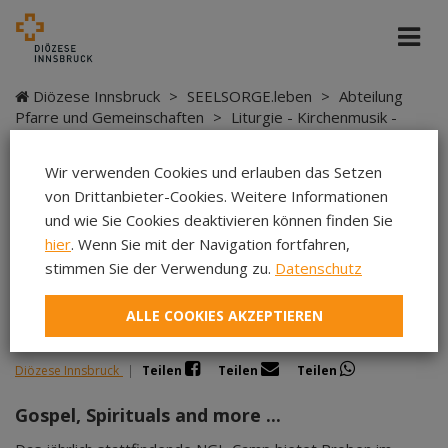
Diözese Innsbruck
>
SEELSORGE.leben
>
Abteilung
Pfarre und Gemeinschaften
>
Liturgie - Kirchenmusik -
Sakramente
>
Kirchenmusik
>
Kursangebote
>
NGL-
Camp 2026
Wir verwenden Cookies und erlauben das Setzen
von Drittanbieter-Cookies. Weitere Informationen
und wie Sie Cookies deaktivieren können finden Sie
hier
. Wenn Sie mit der Navigation fortfahren,
NGL-Camp 2026
stimmen Sie der Verwendung zu.
Datenschutz
ALLE COOKIES AKZEPTIEREN
Diözese Innsbruck
|
Teilen
Teilen
Teilen
Gospel, Spirituals and more ...