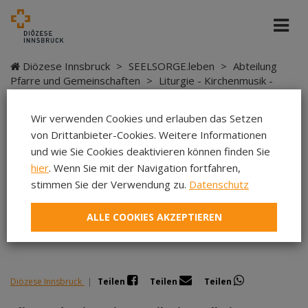
Diözese Innsbruck
>
SEELSORGE.leben
>
Abteilung
Pfarre und Gemeinschaften
>
Liturgie - Kirchenmusik -
Sakramente
>
Kirchenmusik
>
Kursangebote
>
Blasmusik im Gottesdienst
Wir verwenden Cookies und erlauben das Setzen
von Drittanbieter-Cookies. Weitere Informationen
und wie Sie Cookies deaktivieren können finden Sie
hier
. Wenn Sie mit der Navigation fortfahren,
Blasmusik im
stimmen Sie der Verwendung zu.
Datenschutz
Gottesdienst
ALLE COOKIES AKZEPTIEREN
Diözese Innsbruck
|
Teilen
Teilen
Teilen