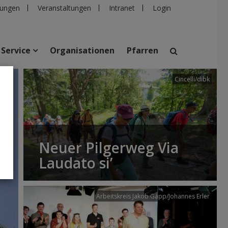
ungen
Veranstaltungen
Intranet
Login
Service
Organisationen
Pfarren
Cincelli/dibk
suchen
taltungen
Personen
Pfarren
Einrichtungen
Neuer Pilgerweg Via
Laudato si’
Arbeitskreis Jakob Gapp/Johannes Erler