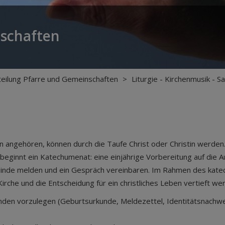
nschaften
teilung Pfarre und Gemeinschaften
>
Liturgie - Kirchenmusik - 
gion angehören, können durch die Taufe Christ oder Christin werde
ginnt ein Katechumenat: eine einjährige Vorbereitung auf die Auf
emeinde melden und ein Gespräch vereinbaren. Im Rahmen des kat
Kirche und die Entscheidung für ein christliches Leben vertieft we
nden vorzulegen (Geburtsurkunde, Meldezettel, Identitätsnachwe