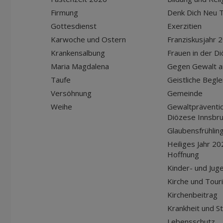
Firmung
Denk Dich Neu T
Gottesdienst
Exerzitien
Karwoche und Ostern
Franziskusjahr 
Krankensalbung
Frauen in der D
Maria Magdalena
Gegen Gewalt a
Taufe
Geistliche Begle
Versöhnung
Gemeinde
Weihe
Gewaltpräventio
Diözese Innsbr
Glaubensfrühlin
Heiliges Jahr 20
Hoffnung
Kinder- und Jug
Kirche und Tour
Kirchenbeitrag
Krankheit und S
Lebensschutz