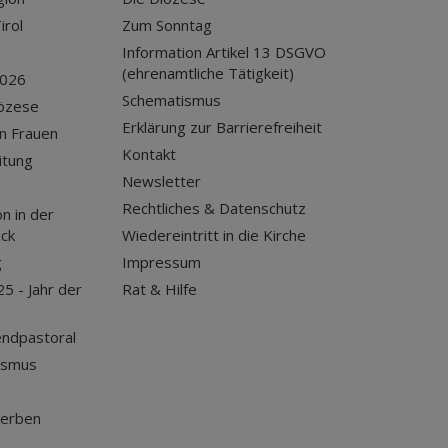
irol
Zum Sonntag
Information Artikel 13 DSGVO
(ehrenamtliche Tätigkeit)
2026
Schematismus
iözese
Erklärung zur Barrierefreiheit
n Frauen
Kontakt
itung
Newsletter
Rechtliches & Datenschutz
n in der
uck
Wiedereintritt in die Kirche
g
Impressum
25 - Jahr der
Rat & Hilfe
endpastoral
ismus
terben