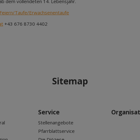
 ab dem vollendeten 14. Lebensjahr.
Feiern/Taufe/Erwachsenentaufe
at
+43 676 8730 4402
Sitemap
Service
Organisa
ral
Stellenangebote
Pfarrblattservice
gion
Die Diözese