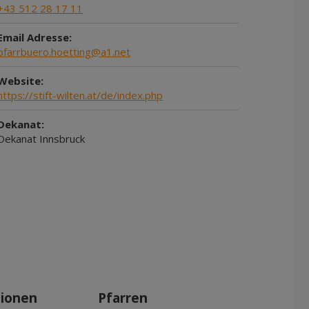
+43 512 28 17 11
Email Adresse:
pfarrbuero.hoetting@a1.net
Website:
https://stift-wilten.at/de/index.php
Dekanat:
Dekanat Innsbruck
tionen
Pfarren