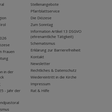
ral
Stellenangebote
Pfarrblattservice
gion
Die Diözese
irol
Zum Sonntag
Information Artikel 13 DSGVO
(ehrenamtliche Tätigkeit)
2026
Schematismus
iözese
Erklärung zur Barrierefreiheit
n Frauen
Kontakt
itung
Newsletter
Rechtliches & Datenschutz
n in der
uck
Wiedereintritt in die Kirche
g
Impressum
25 - Jahr der
Rat & Hilfe
endpastoral
ismus