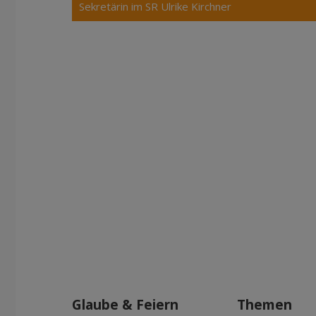
Sekretärin im SR Ulrike Kirchner
Glaube & Feiern
Themen