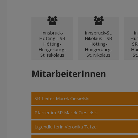
Innsbruck-
Innsbruck-St.
In
Hötting - SR
Nikolaus - SR
Hun
Hötting-
Hötting-
SR
Hungerburg-
Hungerburg-
Hu
St. Nikolaus
St. Nikolaus
St
MitarbeiterInnen
SR-Leiter Marek Ciesielski
Pfarrer im SR Marek Ciesielski
Jugendleiterin Veronika Tatzel