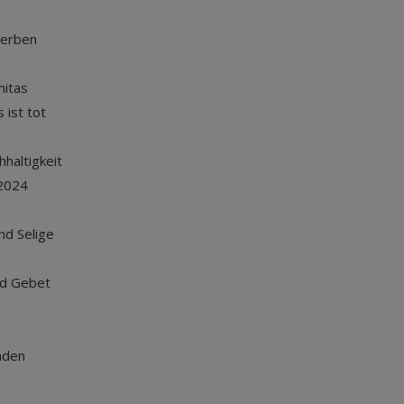
terben
nitas
 ist tot
haltigkeit
2024
und Selige
nd Gebet
nden