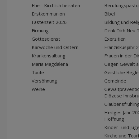
Ehe - Kirchlich heiraten
Berufungspasto
Erstkommunion
Bibel
Fastenzeit 2026
Bildung und Reli
Firmung
Denk Dich Neu T
Gottesdienst
Exerzitien
Karwoche und Ostern
Franziskusjahr 
Krankensalbung
Frauen in der D
Maria Magdalena
Gegen Gewalt a
Taufe
Geistliche Begle
Versöhnung
Gemeinde
Weihe
Gewaltpräventio
Diözese Innsbr
Glaubensfrühlin
Heiliges Jahr 20
Hoffnung
Kinder- und Jug
Kirche und Tour