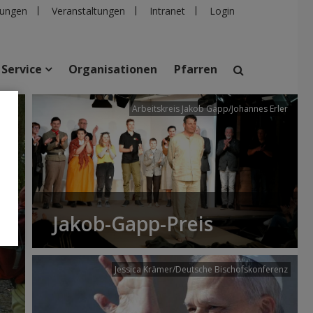
ungen
Veranstaltungen
Intranet
Login
Service
Organisationen
Pfarren
/dibk
Arbeitskreis Jakob Gapp/Johannes Erler
suchen
taltungen
Personen
Pfarren
Einrichtungen
Jakob-Gapp-Preis
Jessica Krämer/Deutsche Bischofskonferenz