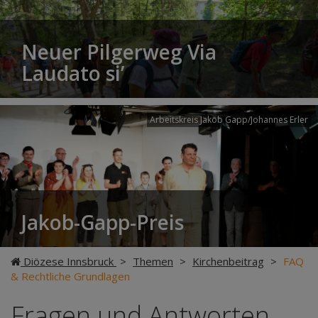
Neuer Pilgerweg Via
Laudato si’
Arbeitskreis Jakob Gapp/Johannes Erler
Jakob-Gapp-Preis
Diözese Innsbruck
>
Themen
>
Kirchenbeitrag
>
FAQ
& Rechtliche Grundlagen
Fragen und Antworten