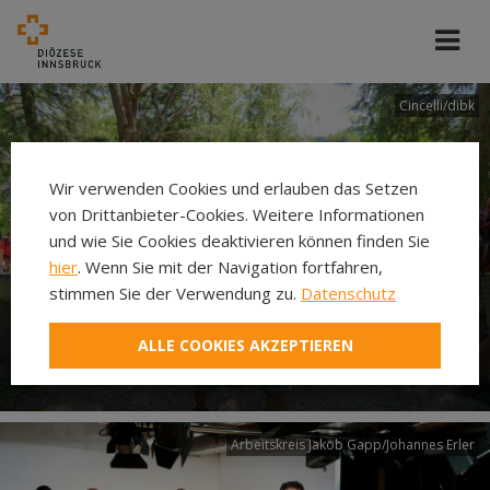
Cincelli/dibk
Wir verwenden Cookies und erlauben das Setzen
von Drittanbieter-Cookies. Weitere Informationen
und wie Sie Cookies deaktivieren können finden Sie
hier
. Wenn Sie mit der Navigation fortfahren,
stimmen Sie der Verwendung zu.
Datenschutz
Neuer Pilgerweg Via
ALLE COOKIES AKZEPTIEREN
Laudato si’
Arbeitskreis Jakob Gapp/Johannes Erler