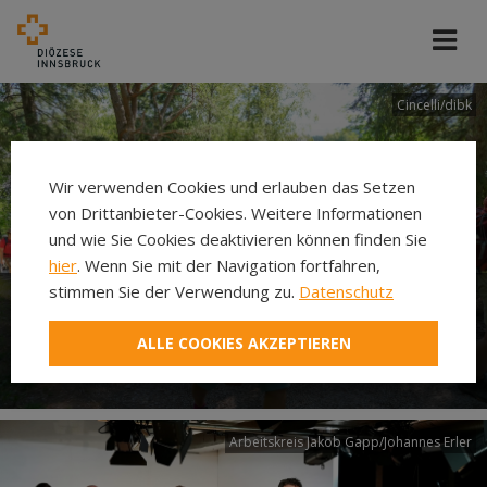
Cincelli/dibk
Wir verwenden Cookies und erlauben das Setzen
von Drittanbieter-Cookies. Weitere Informationen
und wie Sie Cookies deaktivieren können finden Sie
hier
. Wenn Sie mit der Navigation fortfahren,
stimmen Sie der Verwendung zu.
Datenschutz
Neuer Pilgerweg Via
ALLE COOKIES AKZEPTIEREN
Laudato si’
Arbeitskreis Jakob Gapp/Johannes Erler