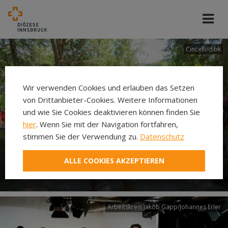
Cincelli/dibk
Wir verwenden Cookies und erlauben das Setzen
von Drittanbieter-Cookies. Weitere Informationen
und wie Sie Cookies deaktivieren können finden Sie
hier
. Wenn Sie mit der Navigation fortfahren,
stimmen Sie der Verwendung zu.
Datenschutz
Neuer Pilgerweg Via
ALLE COOKIES AKZEPTIEREN
Laudato si’
Arbeitskreis Jakob Gapp/Johannes Erler