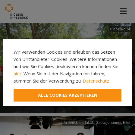
Cincelli/dibk
Wir verwenden Cookies und erlauben das Setzen
von Drittanbieter-Cookies. Weitere Informationen
und wie Sie Cookies deaktivieren können finden Sie
hier
. Wenn Sie mit der Navigation fortfahren,
stimmen Sie der Verwendung zu.
Datenschutz
Neuer Pilgerweg Via
ALLE COOKIES AKZEPTIEREN
Laudato si’
Arbeitskreis Jakob Gapp/Johannes Erler