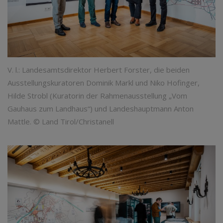
V. l.: Landesamtsdirektor Herbert Forster, die beiden
Ausstellungskuratoren Dominik Markl und Niko Hofinger,
Hilde Strobl (Kuratorin der Rahmenausstellung „Vom
Gauhaus zum Landhaus“) und Landeshauptmann Anton
Mattle. © Land Tirol/Christanell