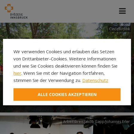
Cincelli/dibk
Wir verwenden Cookies und erlauben das Setzen
von Drittanbieter-Cookies. Weitere Informationen
und wie Sie Cookies deaktivieren können finden Sie
hier
. Wenn Sie mit der Navigation fortfahren,
stimmen Sie der Verwendung zu.
Datenschutz
Neuer Pilgerweg Via
ALLE COOKIES AKZEPTIEREN
Laudato si’
Arbeitskreis Jakob Gapp/Johannes Erler