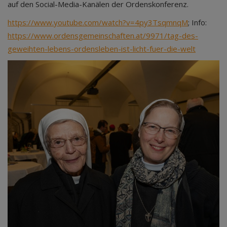
auf den Social-Media-Kanälen der Ordenskonferenz.
https://www.youtube.com/watch?v=4py3TsqmnqM
; Info:
https://www.ordensgemeinschaften.at/9971/tag-des-
geweihten-lebens-ordensleben-ist-licht-fuer-die-welt