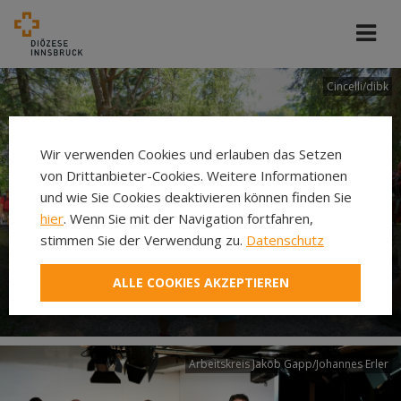
Cincelli/dibk
Wir verwenden Cookies und erlauben das Setzen
von Drittanbieter-Cookies. Weitere Informationen
und wie Sie Cookies deaktivieren können finden Sie
hier
. Wenn Sie mit der Navigation fortfahren,
stimmen Sie der Verwendung zu.
Datenschutz
Neuer Pilgerweg Via
ALLE COOKIES AKZEPTIEREN
Laudato si’
Arbeitskreis Jakob Gapp/Johannes Erler